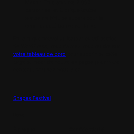
Machin Truc emploie 2 000
personnes, et fabrique toutes
sortes de bidules supers pour la
communauté bouzemontoise.
En tant que nouvel utilisateur ou utilisatrice
de WordPress, vous devriez vous rendre sur
votre tableau de bord
pour supprimer cette
page et créer de nouvelles pages pour votre
contenu. Amusez-vous bien !
Shapes Festival
Home
À propos
Confidentialité