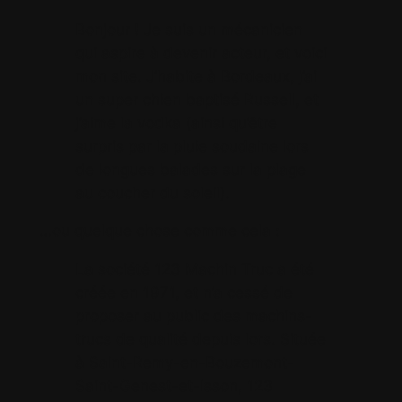
Bonjour ! Je suis un mécanicien
qui aspire à devenir acteur, et voici
mon site. J’habite à Bordeaux, j’ai
un super chien baptisé Russell, et
j’aime la vodka (ainsi qu’être
surpris par la pluie soudaine lors
de longues balades sur la plage
au coucher du soleil).
…ou quelque chose comme cela :
La société 123 Machin Truc a été
créée en 1971, et n’a cessé de
proposer au public des machins-
trucs de qualité depuis lors. Située
à Saint-Remy-en-Bouzemont-
Saint-Genest-et-Isson, 123